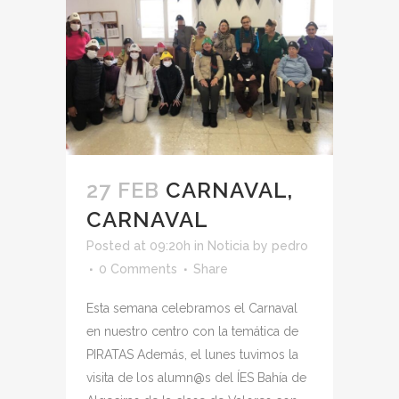
27 FEB
CARNAVAL,
CARNAVAL
Posted at 09:20h
in
Noticia
by
pedro
0 Comments
Share
Esta semana celebramos el Carnaval
en nuestro centro con la temática de
PIRATAS Además, el lunes tuvimos la
visita de los alumn@s del ÍES Bahía de