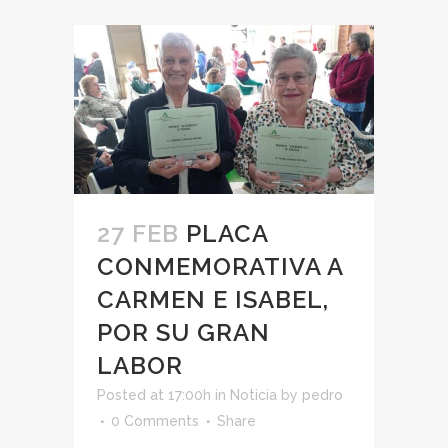
27 FEB
PLACA
CONMEMORATIVA A
CARMEN E ISABEL,
POR SU GRAN
LABOR
Posted at 17:00h
in
Noticia
by
pedro
0 Comments
Share