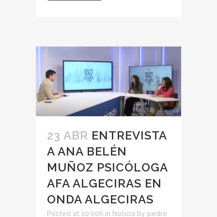
23 ABR
ENTREVISTA
A ANA BELÉN
MUÑOZ PSICÓLOGA
AFA ALGECIRAS EN
ONDA ALGECIRAS
Posted at 10:00h
in
Noticia
by
pedro