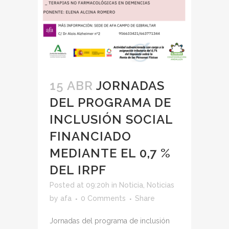
15 ABR
JORNADAS
DEL PROGRAMA DE
INCLUSIÓN SOCIAL
FINANCIADO
MEDIANTE EL 0,7 %
DEL IRPF
Posted at 09:20h
in
Noticia
,
Noticias
by
afa
0 Comments
Share
Jornadas del programa de inclusión