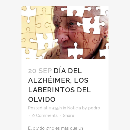
20 SEP
DÍA DEL
ALZHÉIMER, LOS
LABERINTOS DEL
OLVIDO
Posted at 09:55h
in
Noticia
by
pedro
0 Comments
Share
El olvido //no es más que un