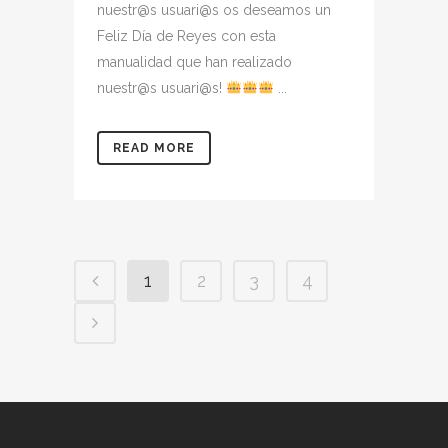
nuestr@s usuari@s os deseamos un
Feliz Día de Reyes con esta
manualidad que han realizado
nuestr@s usuari@s!
...
READ MORE
1
2
3
4