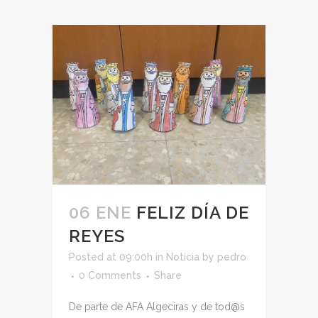
06 ENE
FELIZ DÍA DE
REYES
Posted at 09:00h
in
Noticia
by
pedro
0 Comments
Share
De parte de AFA Algeciras y de tod@s