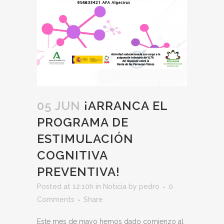
05 JUN
¡ARRANCA EL
PROGRAMA DE
ESTIMULACIÓN
COGNITIVA
PREVENTIVA!
Posted at 12:10h
in
Noticia
by
pedro
0
Comments
Share
Este mes de mayo hemos dado comienzo al