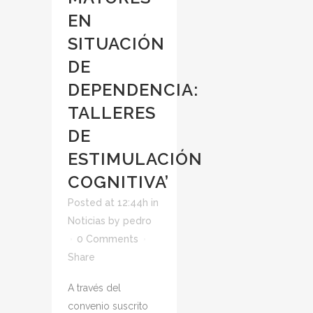
EN
SITUACIÓN
DE
DEPENDENCIA:
TALLERES
DE
ESTIMULACIÓN
COGNITIVA’
Posted at 12:44h
in
Noticias
by
pedro
0 Comments
Share
A través del
convenio suscrito