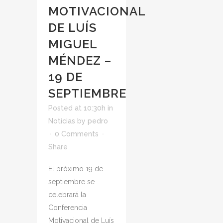
MOTIVACIONAL
DE LUÍS
MIGUEL
MÉNDEZ –
19 DE
SEPTIEMBRE
Posted at 10:30h
in
Noticias
by
pedro
0 Comments
Share
El próximo 19 de
septiembre se
celebrará la
Conferencia
Motivacional de Luís