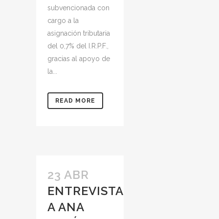
subvencionada con
cargo a la
asignación tributaria
del 0,7% del I.R.P.F.,
gracias al apoyo de
la...
READ MORE
23 ABR
ENTREVISTA
A ANA