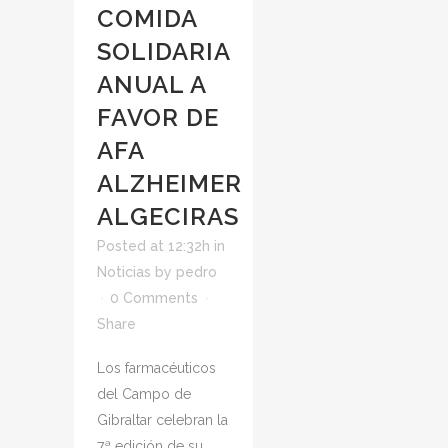
COMIDA
SOLIDARIA
ANUAL A
FAVOR DE
AFA
ALZHEIMER
ALGECIRAS
Posted at 12:32h
in
Noticias
by
pedro
0 Comments
Share
Los farmacéuticos
del Campo de
Gibraltar celebran la
7ª edición de su