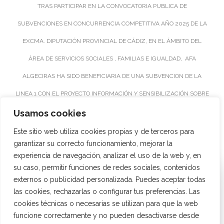
TRAS PARTICIPAR EN LA CONVOCATORIA PUBLICA DE
SUBVENCIONES EN CONCURRENCIA COMPETITIVA AÑO 2025 DE LA
EXCMA. DIPUTACIÓN PROVINCIAL DE CÁDIZ, EN EL ÁMBITO DEL
ÁREA DE SERVICIOS SOCIALES , FAMILIAS E IGUALDAD, AFA
ALGECIRAS HA SIDO BENEFICIARIA DE UNA SUBVENCION DE LA
LINEA 1 CON EL PROYECTO INFORMACIÓN Y SENSIBILIZACIÓN SOBRE
ALZHEIMER , Y UNA SUBVENCIÓN DE LA LINEA 2: PROYECTOS DE
Usamos cookies
INTERVENCION SOCIAL PARA EL DESARROLLO DEL PROYECTO
Este sitio web utiliza cookies propias y de terceros para
garantizar su correcto funcionamiento, mejorar la
“EQUIPAMIENTO DE SALAS DE TERAPIA PARA ENFERMOS DE
experiencia de navegación, analizar el uso de la web y, en
ALZHEIMER” PARA EL CENTRO UNIDAD DE ESTANCIA DIURNA PARA
su caso, permitir funciones de redes sociales, contenidos
Utilizamos cookies propias y de terceros para garantizar el
externos o publicidad personalizada. Puedes aceptar todas
funcionamiento de la web, medir su uso y mejorar nuestros
PERSONAS MAYORES DE AFA ALGECIRAS.
servicios. Puede aceptar todas las cookies, rechazar las no
las cookies, rechazarlas o configurar tus preferencias. Las
necesarias o configurar sus preferencias.
cookies técnicas o necesarias se utilizan para que la web
funcione correctamente y no pueden desactivarse desde
AMBOS PROTECTOS SUPONEN UNA APORTACIÓN VALIOSÍSIMA EN EL