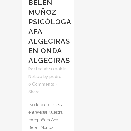
BELÉN
MUÑOZ
PSICÓLOGA
AFA
ALGECIRAS
EN ONDA
ALGECIRAS
Posted at 10:00h
in
Noticia
by
pedro
0 Comments
Share
¡No te pierdas esta
entrevista! Nuestra
compañera Ana
Belén Muñoz,