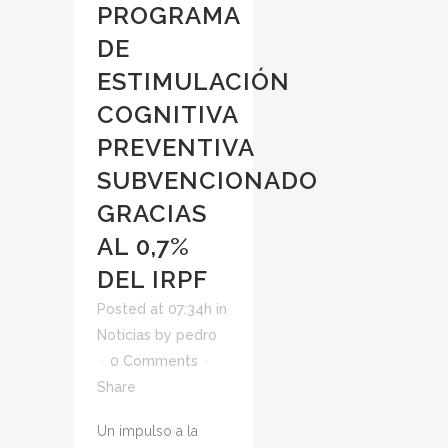
PROGRAMA
DE
ESTIMULACIÓN
COGNITIVA
PREVENTIVA
SUBVENCIONADO
GRACIAS
AL 0,7%
DEL IRPF
Posted at 07:34h
in
Noticias
by
pedro
0 Comments
Share
Un impulso a la