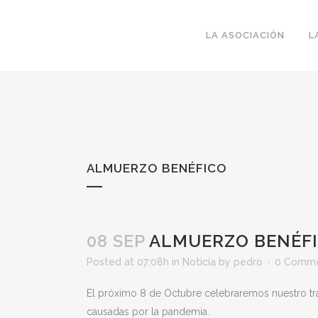
LA ASOCIACIÓN
L
ALMUERZO BENÉFICO
08 SEP
ALMUERZO BENÉF
Posted at 07:08h
in
Noticia
by
pedro
0 Comm
El próximo 8 de Octubre celebraremos nuestro tra
causadas por la pandemia.