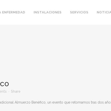
A ENFERMEDAD
INSTALACIONES
SERVICIOS
NOTICI
ICO
ents
Share
dicional Almuerzo Benéfico, un evento que retomamos tras dos años s