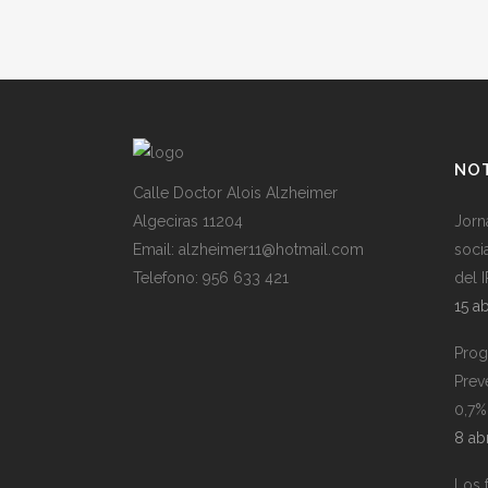
NOT
Calle Doctor Alois Alzheimer
Algeciras 11204
Jorn
Email: alzheimer11@hotmail.com
soci
Telefono: 956 633 421
del 
15 ab
Prog
Prev
0,7%
8 ab
Los 