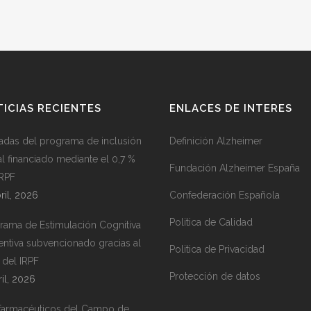
ICIAS RECIENTES
ENLACES DE INTERES
adas del programa de inclusión
Definición Alzheimer
al financiado mediante el 0,7 %
Fundación Alzheimer España
IRPF
ril, 2026
Confederación Española
Politica de Calidad
rama de Estimulación Cognitiva
entiva subvencionado gracias al
Politica de Privacidad
 del IRPF
Protección de datos
ril, 2026
farmacéuticos del Campo de