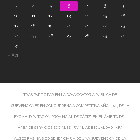
3
4
5
6
7
8
9
10
11
12
13
14
15
16
17
18
19
20
21
22
23
24
25
26
27
28
29
30
31
« Abr
TRAS PARTICIPAR EN LA CONVOCATORIA PUBLICA DE
SUBVENCIONES EN CONCURRENCIA COMPETITIVA AÑO 2025 DE LA
EXCMA. DIPUTACIÓN PROVINCIAL DE CÁDIZ, EN EL ÁMBITO DEL
ÁREA DE SERVICIOS SOCIALES , FAMILIAS E IGUALDAD, AFA
ALGECIRAS HA SIDO BENEFICIARIA DE UNA SUBVENCION DE LA