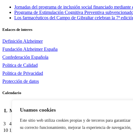
Jornadas del programa de inclusión social financiado mediante
Programa de Estimulación Cognitiva Preventiva subvencionado
Los farmacéuticos del Campo de Gibraltar celebran la 7ª edici
Enlaces de interes
Definición Alzheimer
Fundación Alzheimer España
Confederación Española
Politica de Calidad
Politica de Privacidad
Protección de datos
Calendario
agosto 2026
Usamos cookies
L
M
X
J
V
S
D
1
2
Este sitio web utiliza cookies propias y de terceros para garantizar
3
4
5
6
7
8
9
su correcto funcionamiento, mejorar la experiencia de navegación,
10
11
12
13
14
15
16