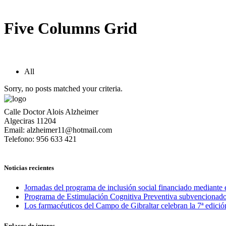
Five Columns Grid
All
Sorry, no posts matched your criteria.
Calle Doctor Alois Alzheimer
Algeciras 11204
Email: alzheimer11@hotmail.com
Telefono: 956 633 421
Noticias recientes
Jornadas del programa de inclusión social financiado mediante
Programa de Estimulación Cognitiva Preventiva subvencionado
Los farmacéuticos del Campo de Gibraltar celebran la 7ª edici
Enlaces de interes