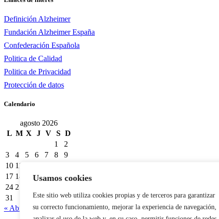
Definición Alzheimer
Fundación Alzheimer España
Confederación Española
Politica de Calidad
Politica de Privacidad
Protección de datos
Calendario
agosto 2026
L
M
X
J
V
S
D
1
2
3
4
5
6
7
8
9
10
11
12
13
14
15
16
17
18
19
20
21
22
23
Usamos cookies
24
25
26
27
28
29
30
Este sitio web utiliza cookies propias y de terceros para garantizar
31
su correcto funcionamiento, mejorar la experiencia de navegación,
« Abr
analizar el uso de la web y, en su caso, permitir funciones de redes