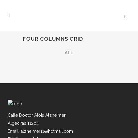
FOUR COLUMNS GRID
ALL
Calle Doctor Alois Alzheimer
Algeciras 11204
Email: alzheimer11@hotmail.com