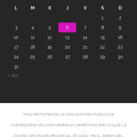
L
M
X
J
V
S
D
1
2
3
4
5
6
7
8
9
10
11
12
13
14
15
16
17
18
19
20
21
22
23
24
25
26
27
28
29
30
31
« Abr
TRAS PARTICIPAR EN LA CONVOCATORIA PUBLICA DE
SUBVENCIONES EN CONCURRENCIA COMPETITIVA AÑO 2025 DE LA
EXCMA. DIPUTACIÓN PROVINCIAL DE CÁDIZ, EN EL ÁMBITO DEL