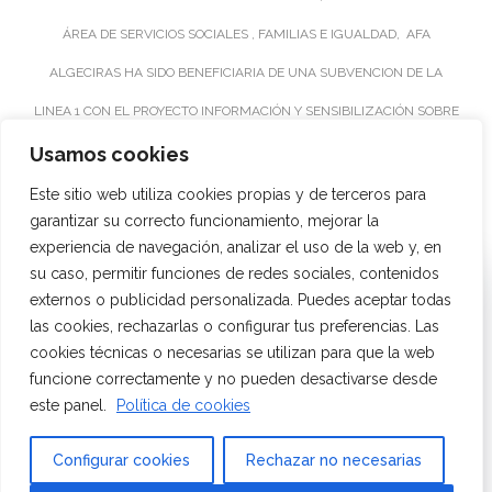
ÁREA DE SERVICIOS SOCIALES , FAMILIAS E IGUALDAD, AFA
ALGECIRAS HA SIDO BENEFICIARIA DE UNA SUBVENCION DE LA
LINEA 1 CON EL PROYECTO INFORMACIÓN Y SENSIBILIZACIÓN SOBRE
ALZHEIMER , Y UNA SUBVENCIÓN DE LA LINEA 2: PROYECTOS DE
Usamos cookies
INTERVENCION SOCIAL PARA EL DESARROLLO DEL PROYECTO
Este sitio web utiliza cookies propias y de terceros para
garantizar su correcto funcionamiento, mejorar la
“EQUIPAMIENTO DE SALAS DE TERAPIA PARA ENFERMOS DE
experiencia de navegación, analizar el uso de la web y, en
ALZHEIMER” PARA EL CENTRO UNIDAD DE ESTANCIA DIURNA PARA
su caso, permitir funciones de redes sociales, contenidos
Utilizamos cookies propias y de terceros para garantizar el
externos o publicidad personalizada. Puedes aceptar todas
funcionamiento de la web, medir su uso y mejorar nuestros
PERSONAS MAYORES DE AFA ALGECIRAS.
servicios. Puede aceptar todas las cookies, rechazar las no
las cookies, rechazarlas o configurar tus preferencias. Las
necesarias o configurar sus preferencias.
cookies técnicas o necesarias se utilizan para que la web
funcione correctamente y no pueden desactivarse desde
AMBOS PROTECTOS SUPONEN UNA APORTACIÓN VALIOSÍSIMA EN EL
Aceptar todo
este panel.
Política de cookies
Política de cookies
DESEMPEÑO DE NUESTRA LABOR DIARIA, Y AGRADECEMOS ESTAS
Utilizamos cookies propias y de terceros para mejorar la
Rechazar
Configurar cookies
Rechazar no necesarias
ACTUACIONES POR PARTE DE LOS ORGANISMOS PÚBLICOS
experiencia de navegación, y ofrecer contenidos y publicidad