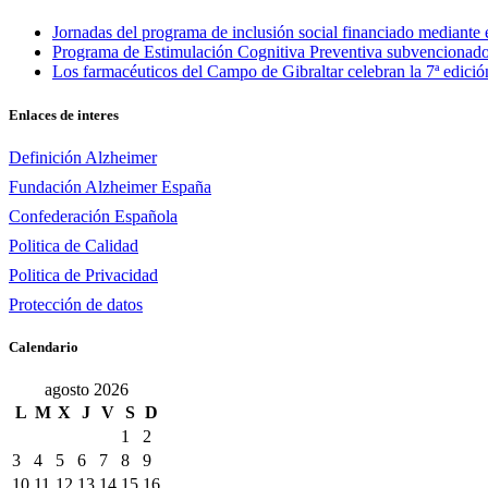
Jornadas del programa de inclusión social financiado mediante
Programa de Estimulación Cognitiva Preventiva subvencionado
Los farmacéuticos del Campo de Gibraltar celebran la 7ª edici
Enlaces de interes
Definición Alzheimer
Fundación Alzheimer España
Confederación Española
Politica de Calidad
Politica de Privacidad
Protección de datos
Calendario
agosto 2026
L
M
X
J
V
S
D
1
2
3
4
5
6
7
8
9
10
11
12
13
14
15
16