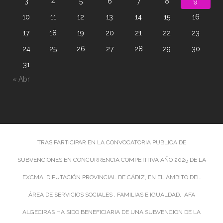
3
4
5
6
7
8
9
10
11
12
13
14
15
16
17
18
19
20
21
22
23
24
25
26
27
28
29
30
31
« Abr
TRAS PARTICIPAR EN LA CONVOCATORIA PUBLICA DE
SUBVENCIONES EN CONCURRENCIA COMPETITIVA AÑO 2025 DE LA
EXCMA. DIPUTACIÓN PROVINCIAL DE CÁDIZ, EN EL ÁMBITO DEL
ÁREA DE SERVICIOS SOCIALES , FAMILIAS E IGUALDAD, AFA
ALGECIRAS HA SIDO BENEFICIARIA DE UNA SUBVENCION DE LA