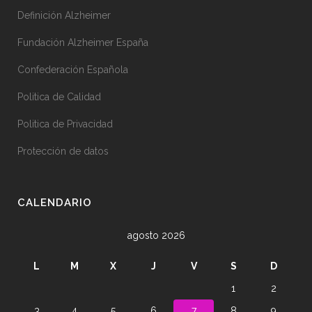
Definición Alzheimer
Fundación Alzheimer España
Confederación Española
Politica de Calidad
Politica de Privacidad
Protección de datos
CALENDARIO
agosto 2026
L
M
X
J
V
S
D
1
2
3
4
5
6
7
8
9