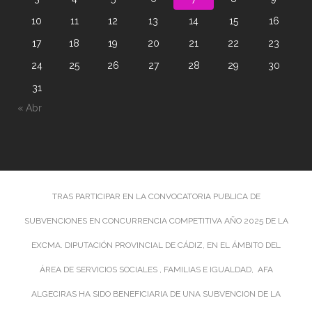
10
11
12
13
14
15
16
17
18
19
20
21
22
23
24
25
26
27
28
29
30
31
« Abr
TRAS PARTICIPAR EN LA CONVOCATORIA PUBLICA DE
SUBVENCIONES EN CONCURRENCIA COMPETITIVA AÑO 2025 DE LA
EXCMA. DIPUTACIÓN PROVINCIAL DE CÁDIZ, EN EL ÁMBITO DEL
ÁREA DE SERVICIOS SOCIALES , FAMILIAS E IGUALDAD, AFA
ALGECIRAS HA SIDO BENEFICIARIA DE UNA SUBVENCION DE LA