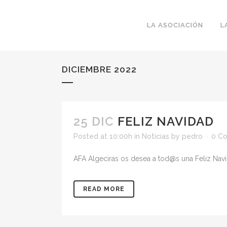
LA ASOCIACIÓN
L
DICIEMBRE 2022
25 DIC
FELIZ NAVIDAD
Posted at 10:00h
in
Noticias
by
pedro
0 C
AFA Algeciras os desea a tod@s una Feliz Nav
READ MORE