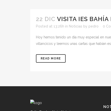
22 DIC
VISITA IES BAHÍ
Posted at 13:26h
in
Noticias
by
pedro
0 C
Hoy hemos tenido un día muy especial en nues
villancicos y leernos unas cartas que habían 
READ MORE
NOT