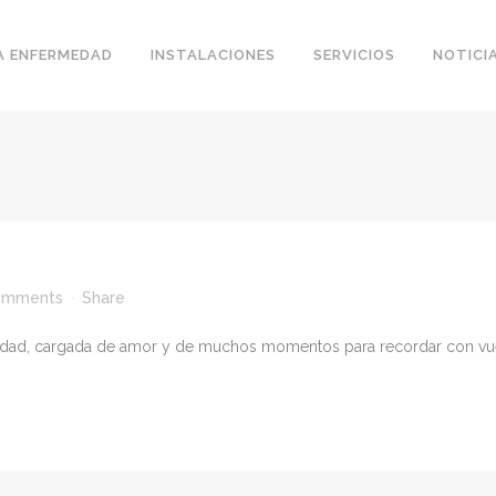
A ENFERMEDAD
INSTALACIONES
SERVICIOS
NOTICI
omments
Share
idad, cargada de amor y de muchos momentos para recordar con vues