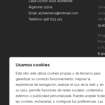
Calle Doctor Alois Alzheimer
Algeciras 11204
Jorn
Email: alzheimer11@hotmail.com
soci
Telefono: 956 633 421
del 
15 ab
Prog
Prev
0,7%
8 ab
Los 
Usamos cookies
Gibr
Este sitio web utiliza cookies propias y de terceros para
comi
garantizar su correcto funcionamiento, mejorar la
Alzh
experiencia de navegación, analizar el uso de la web y, en
19 d
su caso, permitir funciones de redes sociales, contenidos
externos o publicidad personalizada. Puedes aceptar toda
las cookies, rechazarlas o configurar tus preferencias. Las