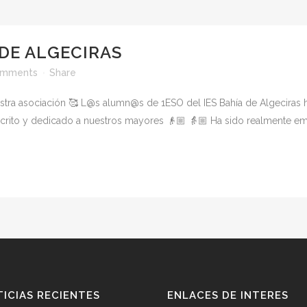
A DE ALGECIRAS
omments
Share
tra asociación 🥰 L@s alumn@s de 1ESO del IES Bahía de Algeciras h
escrito y dedicado a nuestros mayores 👴🏼 👵🏼 Ha sido realmente em
ICIAS RECIENTES
ENLACES DE INTERES