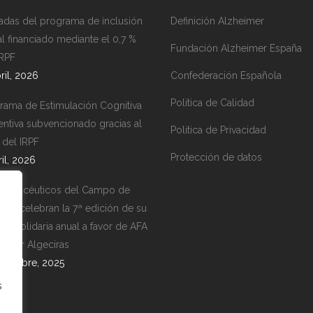
adas del programa de inclusión
Definición Alzheimer
al financiado mediante el 0,7 %
Fundación Alzheimer España
IRPF
ril, 2026
Confederación Española
Politica de Calidad
rama de Estimulación Cognitiva
entiva subvencionado gracias al
Politica de Privacidad
 del IRPF
Protección de datos
ril, 2026
farmacéuticos del Campo de
altar celebran la 7ª edición de su
da solidaria anual a favor de AFA
eimer Algeciras
iciembre, 2025
s